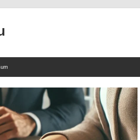
u
sum