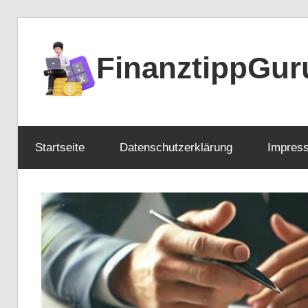
Zum
Inhalt
FinanztippGur
springen
Startseite
Datenschutzerklärung
Impres